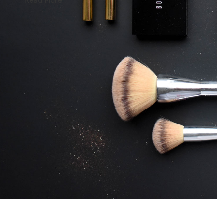
Read More