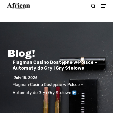
Menu
Skip
search
to
Close
main
Menu
content
Blog!
Flagman Casino Dostępne w Polsce –
Automaty do Gry i Gry Stołowe
July 18, 2026
Flagman Casino Dostępne w Polsce –
Automaty do Gry i Gry Stołowe
…