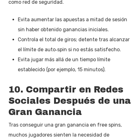
como red de seguridad.
Evita aumentar las apuestas a mitad de sesión
sin haber obtenido ganancias iniciales.
Controla el total de giros; detente tras alcanzar
el límite de auto‑spin si no estás satisfecho.
Evita jugar más allá de un tiempo límite
establecido (por ejemplo, 15 minutos).
10. Compartir en Redes
Sociales Después de una
Gran Ganancia
Tras conseguir una gran ganancia en free spins,
muchos jugadores sienten la necesidad de