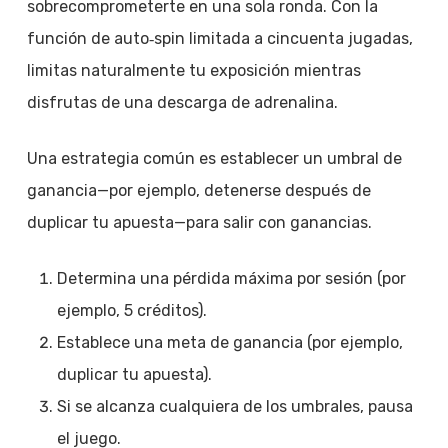
sobrecomprometerte en una sola ronda. Con la
función de auto‑spin limitada a cincuenta jugadas,
limitas naturalmente tu exposición mientras
disfrutas de una descarga de adrenalina.
Una estrategia común es establecer un umbral de
ganancia—por ejemplo, detenerse después de
duplicar tu apuesta—para salir con ganancias.
Determina una pérdida máxima por sesión (por
ejemplo, 5 créditos).
Establece una meta de ganancia (por ejemplo,
duplicar tu apuesta).
Si se alcanza cualquiera de los umbrales, pausa
el juego.