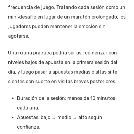
frecuencia de juego. Tratando cada sesión como un
mini‑desafío en lugar de un maratón prolongado, los
jugadores pueden mantener la emoción sin
agotarse.
Una rutina práctica podría ser así: comenzar con
niveles bajos de apuesta en la primera sesión del
día, y luego pasar a apuestas medias o altas si te
sientes con suerte en visitas breves posteriores.
Duración de la sesión: menos de 10 minutos
cada una.
Apuestas: bajo → medio → alto según
confianza.