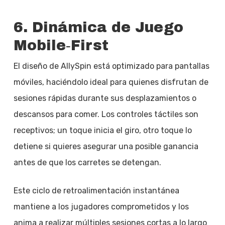
6. Dinámica de Juego
Mobile‑First
El diseño de AllySpin está optimizado para pantallas
móviles, haciéndolo ideal para quienes disfrutan de
sesiones rápidas durante sus desplazamientos o
descansos para comer. Los controles táctiles son
receptivos; un toque inicia el giro, otro toque lo
detiene si quieres asegurar una posible ganancia
antes de que los carretes se detengan.
Este ciclo de retroalimentación instantánea
mantiene a los jugadores comprometidos y los
anima a realizar múltiples sesiones cortas a lo largo