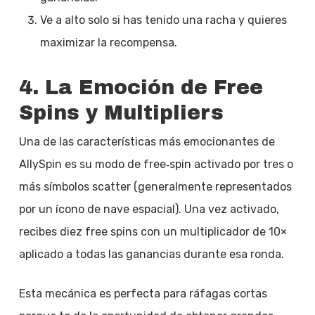
Ve a alto solo si has tenido una racha y quieres
maximizar la recompensa.
4. La Emoción de Free
Spins y Multipliers
Una de las características más emocionantes de
AllySpin es su modo de free‑spin activado por tres o
más símbolos scatter (generalmente representados
por un ícono de nave espacial). Una vez activado,
recibes diez free spins con un multiplicador de 10×
aplicado a todas las ganancias durante esa ronda.
Esta mecánica es perfecta para ráfagas cortas