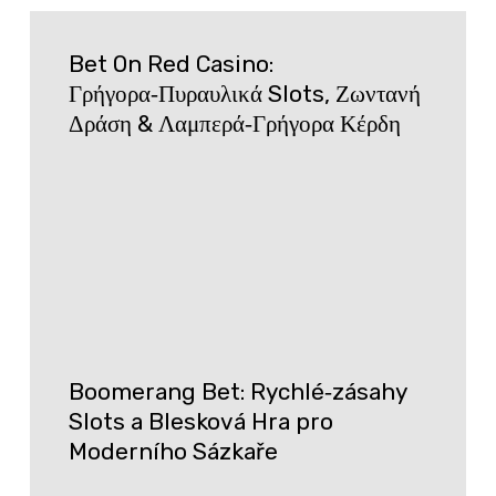
Bet
Bet On Red Casino:
On
Γρήγορα‑Πυραυλικά Slots, Ζωντανή
Red
Δράση & Λαμπερά‑Γρήγορα Κέρδη
Casino:
Γρήγορα‑Πυραυλικά
Slots,
Ζωντανή
Δράση
&
Λαμπερά‑Γρήγορα
Boomerang
Κέρδη
Boomerang Bet: Rychlé‑zásahy
Bet:
Slots a Blesková Hra pro
Rychlé‑zásahy
Moderního Sázkaře
Slots