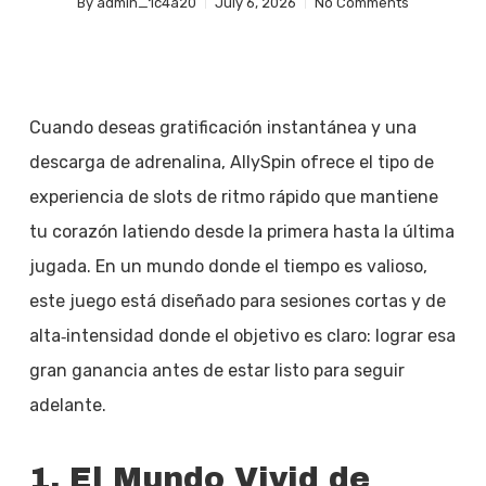
By
admin_1c4a20
July 6, 2026
No Comments
Cuando deseas gratificación instantánea y una
descarga de adrenalina, AllySpin ofrece el tipo de
experiencia de slots de ritmo rápido que mantiene
tu corazón latiendo desde la primera hasta la última
jugada. En un mundo donde el tiempo es valioso,
este juego está diseñado para sesiones cortas y de
alta‑intensidad donde el objetivo es claro: lograr esa
gran ganancia antes de estar listo para seguir
adelante.
1. El Mundo Vivid de