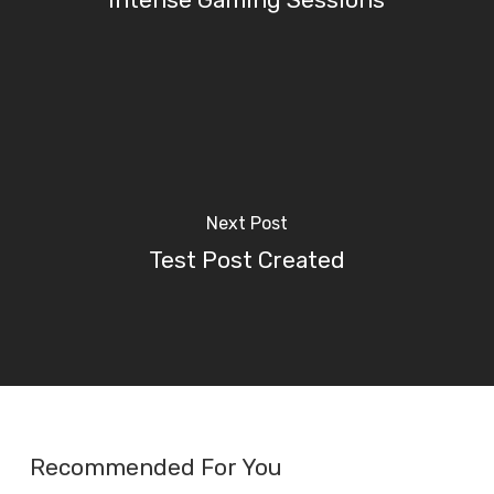
Next Post
Test Post Created
Recommended For You