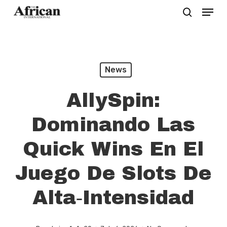
Menu
Skip
search
to
Close
main
Menu
content
News
AllySpin:
Dominando Las
Quick Wins En El
Juego De Slots De
Alta‑Intensidad