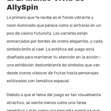
AllySpin
Lo primero que te recibe es el fondo vibrante y
neon‑iluminado que parece como si entraras en un
piso de casino futurista. Los carretes están
enmarcados por bordes de cromo elegantes, y cada
símbolo brilla al caer. La estética del juego está
diseñada para mantener tu atención en la acción—
una exhibición deslumbrante de símbolos que van
desde iconos clásicos de frutas hasta personajes
estilizados con temática espacial.
Debido a que el tema del juego es tan visualmente
atractivo, se siente menos como una tarea
repetitiva y más como una pequeña aventura que