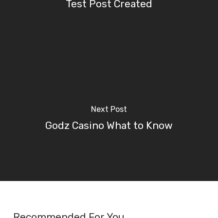
Test Post Created
Next Post
Godz Casino What to Know
Recommended For You