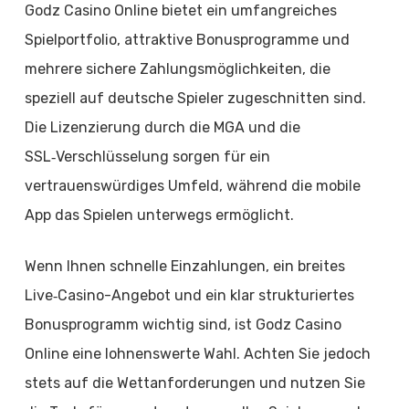
Godz Casino Online bietet ein umfangreiches
Spielportfolio, attraktive Bonusprogramme und
mehrere sichere Zahlungsmöglichkeiten, die
speziell auf deutsche Spieler zugeschnitten sind.
Die Lizenzierung durch die MGA und die
SSL‑Verschlüsselung sorgen für ein
vertrauenswürdiges Umfeld, während die mobile
App das Spielen unterwegs ermöglicht.
Wenn Ihnen schnelle Einzahlungen, ein breites
Live‑Casino-Angebot und ein klar strukturiertes
Bonusprogramm wichtig sind, ist Godz Casino
Online eine lohnenswerte Wahl. Achten Sie jedoch
stets auf die Wettanforderungen und nutzen Sie