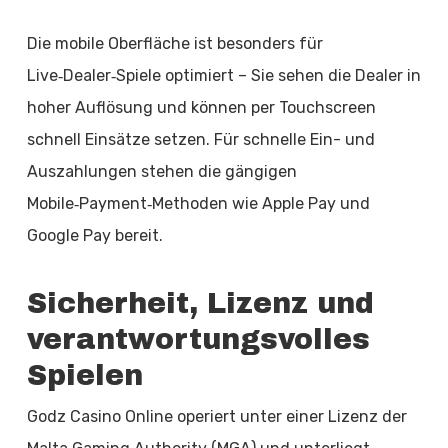
Die mobile Oberfläche ist besonders für
Live‑Dealer‑Spiele optimiert – Sie sehen die Dealer in
hoher Auflösung und können per Touchscreen
schnell Einsätze setzen. Für schnelle Ein- und
Auszahlungen stehen die gängigen
Mobile‑Payment‑Methoden wie Apple Pay und
Google Pay bereit.
Sicherheit, Lizenz und
verantwortungsvolles
Spielen
Godz Casino Online operiert unter einer Lizenz der