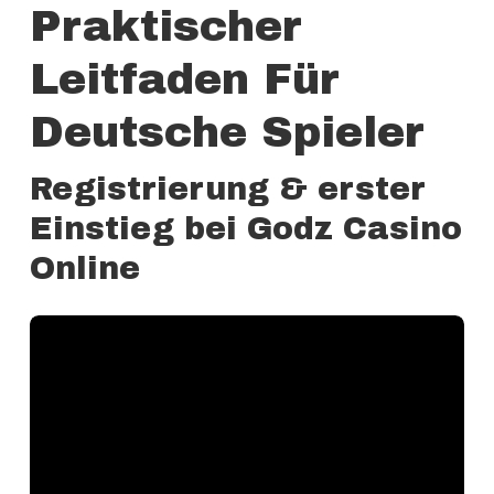
Praktischer
Leitfaden Für
Deutsche Spieler
Registrierung & erster
Einstieg bei Godz Casino
Online