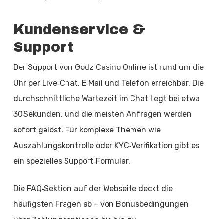
Kundenservice &
Support
Der Support von Godz Casino Online ist rund um die
Uhr per Live‑Chat, E‑Mail und Telefon erreichbar. Die
durchschnittliche Wartezeit im Chat liegt bei etwa
30 Sekunden, und die meisten Anfragen werden
sofort gelöst. Für komplexe Themen wie
Auszahlungskontrolle oder KYC‑Verifikation gibt es
ein spezielles Support‑Formular.
Die FAQ‑Sektion auf der Webseite deckt die
häufigsten Fragen ab – von Bonusbedingungen