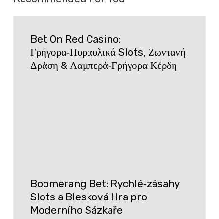
Bet
Bet On Red Casino:
On
Γρήγορα‑Πυραυλικά Slots, Ζωντανή
Red
Δράση & Λαμπερά‑Γρήγορα Κέρδη
Casino:
Γρήγορα‑Πυραυλικά
Slots,
Ζωντανή
Δράση
&
Λαμπερά‑Γρήγορα
Boomerang
Κέρδη
Boomerang Bet: Rychlé‑zásahy
Bet:
Slots a Blesková Hra pro
Rychlé‑zásahy
Moderního Sázkaře
Slots