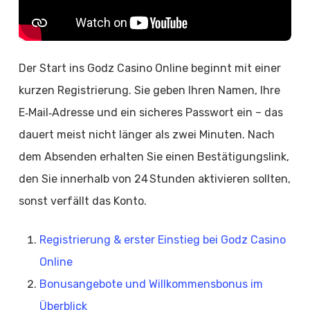
Der Start ins Godz Casino Online beginnt mit einer
kurzen Registrierung. Sie geben Ihren Namen, Ihre
E‑Mail‑Adresse und ein sicheres Passwort ein – das
dauert meist nicht länger als zwei Minuten. Nach
dem Absenden erhalten Sie einen Bestätigungslink,
den Sie innerhalb von 24 Stunden aktivieren sollten,
sonst verfällt das Konto.
Registrierung & erster Einstieg bei Godz Casino
Online
Bonusangebote und Willkommensbonus im
Überblick