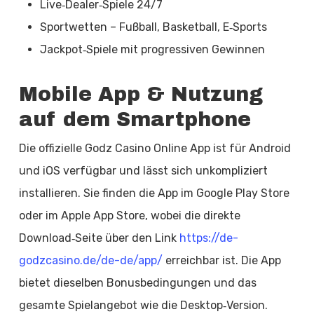
Live‑Dealer‑Spiele 24/7
Sportwetten – Fußball, Basketball, E‑Sports
Jackpot‑Spiele mit progressiven Gewinnen
Mobile App & Nutzung
auf dem Smartphone
Die offizielle Godz Casino Online App ist für Android
und iOS verfügbar und lässt sich unkompliziert
installieren. Sie finden die App im Google Play Store
oder im Apple App Store, wobei die direkte
Download‑Seite über den Link
https://de-
godzcasino.de/de-de/app/
erreichbar ist. Die App
bietet dieselben Bonusbedingungen und das
gesamte Spielangebot wie die Desktop‑Version.