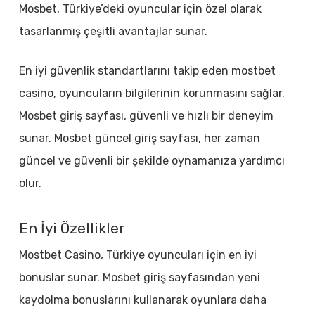
Mosbet, Türkiye’deki oyuncular için özel olarak
tasarlanmış çeşitli avantajlar sunar.
En iyi güvenlik standartlarını takip eden mostbet
casino, oyuncuların bilgilerinin korunmasını sağlar.
Mosbet giriş sayfası, güvenli ve hızlı bir deneyim
sunar. Mosbet güncel giriş sayfası, her zaman
güncel ve güvenli bir şekilde oynamanıza yardımcı
olur.
En İyi Özellikler
Mostbet Casino, Türkiye oyuncuları için en iyi
bonuslar sunar. Mosbet giriş sayfasından yeni
kaydolma bonuslarını kullanarak oyunlara daha