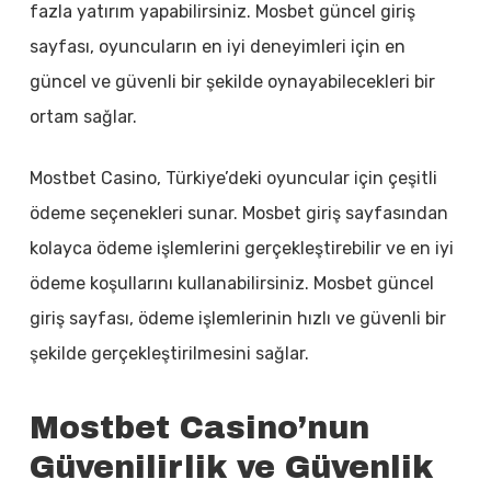
fazla yatırım yapabilirsiniz. Mosbet güncel giriş
sayfası, oyuncuların en iyi deneyimleri için en
güncel ve güvenli bir şekilde oynayabilecekleri bir
ortam sağlar.
Mostbet Casino, Türkiye’deki oyuncular için çeşitli
ödeme seçenekleri sunar. Mosbet giriş sayfasından
kolayca ödeme işlemlerini gerçekleştirebilir ve en iyi
ödeme koşullarını kullanabilirsiniz. Mosbet güncel
giriş sayfası, ödeme işlemlerinin hızlı ve güvenli bir
şekilde gerçekleştirilmesini sağlar.
Mostbet Casino’nun
Güvenilirlik ve Güvenlik