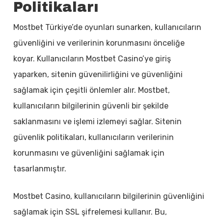
Politikaları
Mostbet Türkiye’de oyunları sunarken, kullanıcıların
güvenliğini ve verilerinin korunmasını önceliğe
koyar. Kullanıcıların Mostbet Casino’ye giriş
yaparken, sitenin güvenilirliğini ve güvenliğini
sağlamak için çeşitli önlemler alır. Mostbet,
kullanıcıların bilgilerinin güvenli bir şekilde
saklanmasını ve işlemi izlemeyi sağlar. Sitenin
güvenlik politikaları, kullanıcıların verilerinin
korunmasını ve güvenliğini sağlamak için
tasarlanmıştır.
Mostbet Casino, kullanıcıların bilgilerinin güvenliğini
sağlamak için SSL şifrelemesi kullanır. Bu,