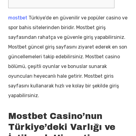
mostbet
Türkiye’de en güvenilir ve popüler casino ve
spor bahis sitelerinden biridir. Mostbet giriş
sayfasından rahatça ve güvenle giriş yapabilirsiniz.
Mostbet güncel giriş sayfasını ziyaret ederek en son
güncellemeleri takip edebilirsiniz. Mostbet casino
bölümü, çeşitli oyunlar ve bonuslar sunarak
oyuncuları heyecanlı hale getirir. Mostbet giris
sayfasını kullanarak hızlı ve kolay bir şekilde giriş
yapabilirsiniz.
Mostbet Casino’nun
Türkiye’deki Varlığı ve