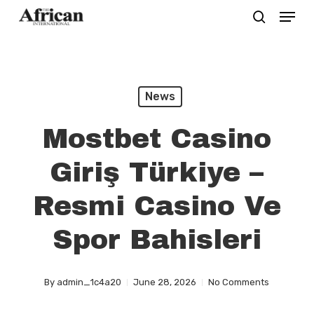
Menu
Skip
search
to
Close
main
Menu
content
News
Mostbet Casino
Giriş Türkiye –
Resmi Casino Ve
Spor Bahisleri
By
admin_1c4a20
June 28, 2026
No Comments