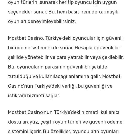
oyun türlerini sunarak her tip oyuncu için uygun
seçenekler sunar. Bu, hem basit hem de karmaşık
oyunları deneyimleyebilirsiniz.
Mostbet Casino, Türkiye’deki oyuncular için güvenli
bir ödeme sistemini de sunar. Hesapları güvenli bir
şekilde yönetebilir ve para yatırabilir veya çekilebilir.
Bu, oyuncuların parasının güvenli bir şekilde
tutulduğu ve kullanılacağı anlamına gelir. Mostbet
Casino’nun Türkiye’deki varlığı, bu güvenliği ve
istikrarlı hizmeti sağlar.
Mostbet Casino’nun Türkiye’deki hizmeti, kullanıcı
dostu arayüz, çeşitli oyun türleri ve güvenli ödeme
sistemini içerir. Bu özellikler, oyuncuların oyunları