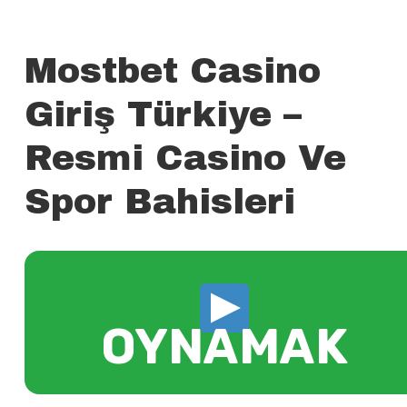
Mostbet Casino
Giriş Türkiye –
Resmi Casino Ve
Spor Bahisleri
OYNAMAK