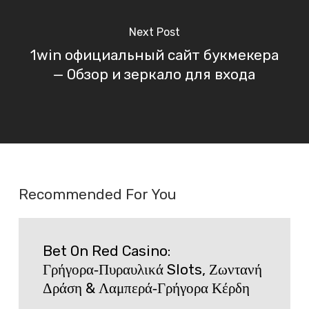
Next Post
1win официальный сайт букмекера
— Обзор и зеркало для входа
Recommended For You
Bet
Bet On Red Casino:
On
Γρήγορα‑Πυραυλικά Slots, Ζωντανή
Red
Δράση & Λαμπερά‑Γρήγορα Κέρδη
Casino: