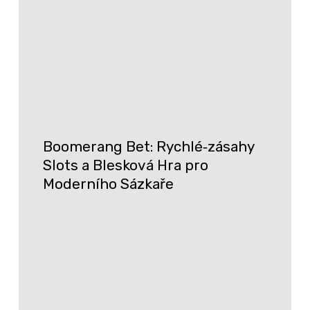
Γρήγορα‑Πυραυλικά
Slots,
Ζωντανή
Δράση
&
Λαμπερά‑Γρήγορα
Boomerang
Κέρδη
Boomerang Bet: Rychlé‑zásahy
Bet:
Slots a Blesková Hra pro
Rychlé‑zásahy
Moderního Sázkaře
Slots
a
Blesková
Hra
pro
Moderního