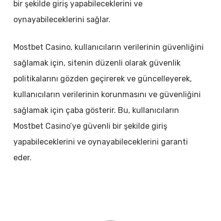
bir şekilde giriş yapabileceklerini ve
oynayabileceklerini sağlar.
Mostbet Casino, kullanıcıların verilerinin güvenliğini
sağlamak için, sitenin düzenli olarak güvenlik
politikalarını gözden geçirerek ve güncelleyerek,
kullanıcıların verilerinin korunmasını ve güvenliğini
sağlamak için çaba gösterir. Bu, kullanıcıların
Mostbet Casino’ye güvenli bir şekilde giriş
yapabileceklerini ve oynayabileceklerini garanti
eder.