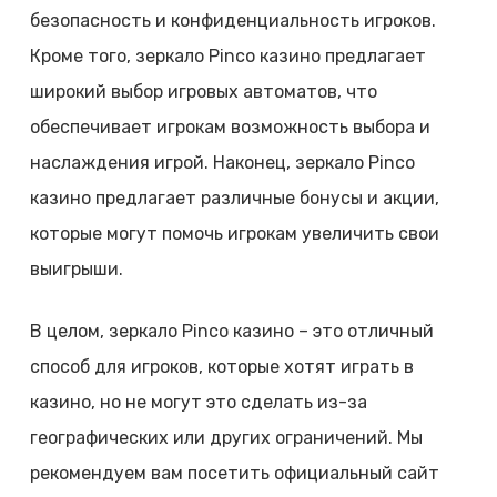
безопасность и конфиденциальность игроков.
Кроме того, зеркало Pinco казино предлагает
широкий выбор игровых автоматов, что
обеспечивает игрокам возможность выбора и
наслаждения игрой. Наконец, зеркало Pinco
казино предлагает различные бонусы и акции,
которые могут помочь игрокам увеличить свои
выигрыши.
В целом, зеркало Pinco казино – это отличный
способ для игроков, которые хотят играть в
казино, но не могут это сделать из-за
географических или других ограничений. Мы
рекомендуем вам посетить официальный сайт