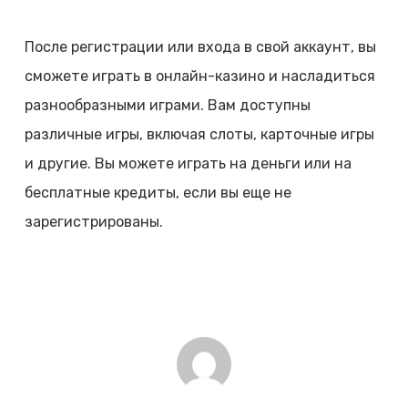
После регистрации или входа в свой аккаунт, вы
сможете играть в онлайн-казино и насладиться
разнообразными играми. Вам доступны
различные игры, включая слоты, карточные игры
и другие. Вы можете играть на деньги или на
бесплатные кредиты, если вы еще не
зарегистрированы.