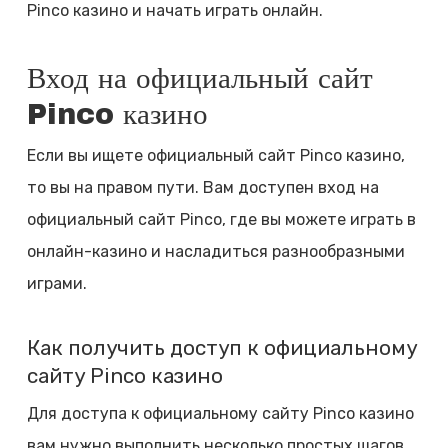
Pinco казино и начать играть онлайн.
Вход на официальный сайт
Pinco казино
Если вы ищете официальный сайт Pinco казино,
то вы на правом пути. Вам доступен вход на
официальный сайт Pinco, где вы можете играть в
онлайн-казино и насладиться разнообразными
играми.
Как получить доступ к официальному
сайту Pinco казино
Для доступа к официальному сайту Pinco казино
вам нужно выполнить несколько простых шагов.