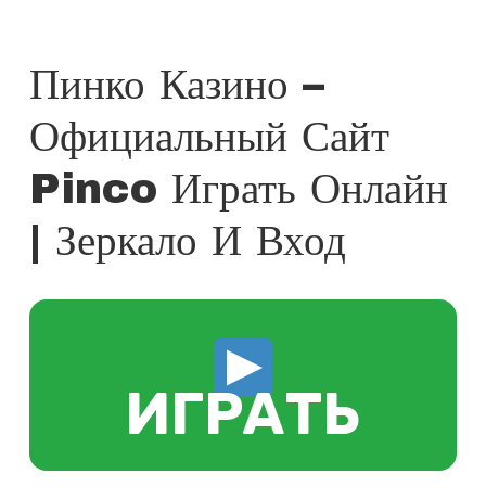
Пинко Казино –
Официальный Сайт
Pinco Играть Онлайн
| Зеркало И Вход
ИГРАТЬ