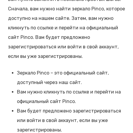
Сначала, вам нужно найти зеркало Pinco, которое
доступно на нашем сайте. Затем, вам нужно
кликнуть по ссылке и перейти на официальный
сайт Pinco. Вам будет предложено
зарегистрироваться или войти в свой аккаунт,
если вы уже зарегистрированы.
Зеркало Pinco – это официальный сайт,
доступный через наш сайт.
Вам нужно кликнуть по ссылке и перейти на
официальный сайт Pinco.
Вам будет предложено зарегистрироваться
или войти в свой аккаунт, если вы уже
зарегистрированы.