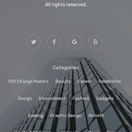
All rights reserved.
twitter
facebook
google-
yelp
plus
Categories
100 Change Makers
Beauty
Career
Celebrities
Design
Environment
Fashion
Gadgets
Gaming
Graphic Design
Growth