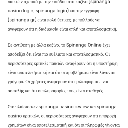
παικτών σχετικά με την εισόδου στο καζίνο (spinanga
casino login, spinanga login) και την εγγραφή
(spinanga gr) είναι πολύ θετικές, με πολλούς να
αναφέρουν ότι η διαδικασία είναι απλή και αποτελεσματική.
Σε αντίθεση με άλλα καζίνο, το Spinanga Online έχει
αποδείξει ότι είναι πιο ευέλικτο και αποτελεσματικό. Οι
περισσότερες κριτικές παικτών αναφέρουν ότι η υποστήριξη
είναι αποτελεσματική και ότι οι προβλήματα είναι λύνονται
γρήγορα. Οι χρήστες αναφέρουν ότι η πλατφόρμα είναι
ασφαλής και ότι οι πληροφορίες τους είναι σταθερές.
Στο πλαίσιο των spinanga casino review και spinanga
casino κριτικών, οι περισσότερες αναφέρουν ότι η παροχή
χρημάτων είναι αποτελεσματική και ότι οι πληρωμές γίνονται