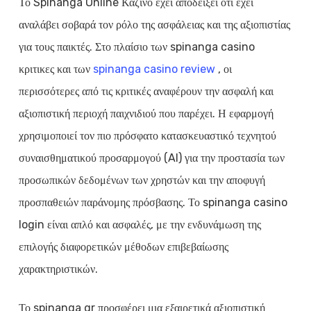
Το Spinanga Online Καζίνο έχει αποδείξει ότι έχει
αναλάβει σοβαρά τον ρόλο της ασφάλειας και της αξιοπιστίας
για τους παικτές. Στο πλαίσιο των
spinanga casino
κριτικες
και των
spinanga casino review
, οι
περισσότερες από τις κριτικές αναφέρουν την ασφαλή και
αξιοπιστική περιοχή παιχνιδιού που παρέχει. Η εφαρμογή
χρησιμοποιεί τον πιο πρόσφατο κατασκευαστικό τεχνητού
συναισθηματικού προσαρμογού (AI) για την προστασία των
προσωπικών δεδομένων των χρηστών και την αποφυγή
προσπαθειών παράνομης πρόσβασης. Το
spinanga casino
login
είναι απλό και ασφαλές, με την ενδυνάμωση της
επιλογής διαφορετικών μέθοδων επιβεβαίωσης
χαρακτηριστικών.
Το
spinanga gr
προσφέρει μια εξαιρετικά αξιοπιστική