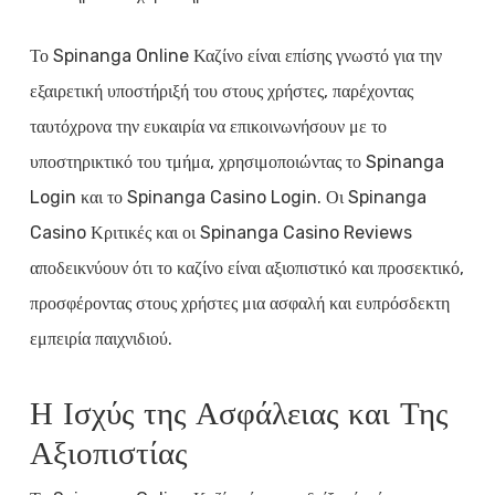
Το Spinanga Online Καζίνο είναι επίσης γνωστό για την
εξαιρετική υποστήριξή του στους χρήστες, παρέχοντας
ταυτόχρονα την ευκαιρία να επικοινωνήσουν με το
υποστηρικτικό του τμήμα, χρησιμοποιώντας το Spinanga
Login και το Spinanga Casino Login. Οι Spinanga
Casino Κριτικές και οι Spinanga Casino Reviews
αποδεικνύουν ότι το καζίνο είναι αξιοπιστικό και προσεκτικό,
προσφέροντας στους χρήστες μια ασφαλή και ευπρόσδεκτη
εμπειρία παιχνιδιού.
Η Ισχύς της Ασφάλειας και Της
Αξιοπιστίας