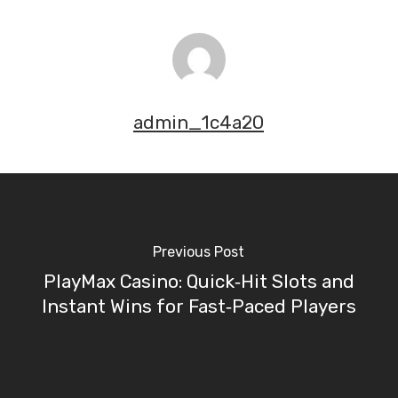
admin_1c4a20
Previous Post
PlayMax Casino: Quick‑Hit Slots and
Instant Wins for Fast‑Paced Players