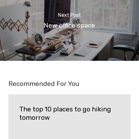
Next Post
New office space
Recommended For You
The
The top 10 places to go hiking
top
tomorrow
10
places
to