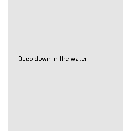
go
hiking
tomorrow
Deep
down
Deep down in the water
in
the
water