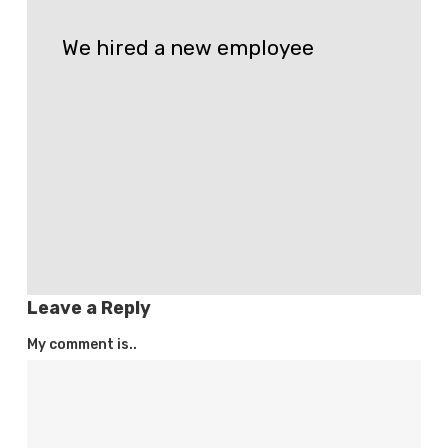
We
hired
We hired a new employee
a
new
employee
Leave a Reply
My comment is..