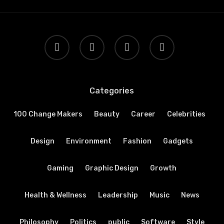
twitter
facebook
google-
yelp
plus
Categories
100 Change Makers
Beauty
Career
Celebrities
Design
Environment
Fashion
Gadgets
Gaming
Graphic Design
Growth
Health & Wellness
Leadership
Music
News
Philosophy
Politics
public
Software
Style