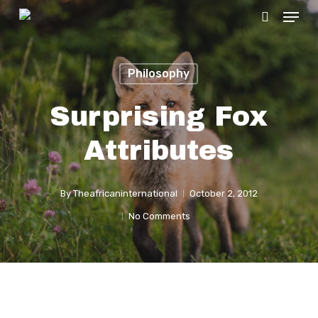
Menu
Skip
search
to
main
Philosophy
content
Surprising Fox
Attributes
By
Theafricaninternational
October 2, 2012
No Comments