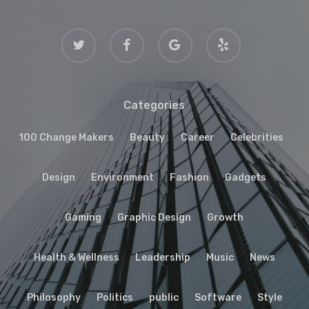
twitter
facebook
google-
yelp
plus
Categories
100 Change Makers
Beauty
Career
Celebrities
Design
Environment
Fashion
Gadgets
Gaming
Graphic Design
Growth
Health & Wellness
Leadership
Music
News
Philosophy
Politics
public
Software
Style