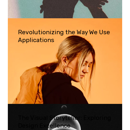
Revolutionizing
Revolutionizing the Way We Use
the
Applications
Way
We
Use
Applications
The
The Visual Storyteller: Exploring
Visual
Design Excellence
Storyteller: