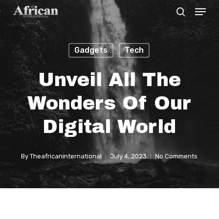
Menu
Skip
search
to
Close
main
Menu
Gadgets
Tech
content
Unveil All The
Wonders Of Our
Digital World
By
Theafricaninternational
July 4, 2023
No Comments